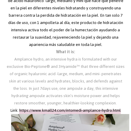
de ácido hialurónico largo, mediano y mini que hace que penetre
en la piel en diferentes niveles hidratando y construyendo una
barrera contra la perdida de hidratación en la piel. En tan solo 7
días de uso, con 1 ampolleta al día, este producto de hidratación
intensiva activa todo el poder de la humectación ayudando a
restaurar la suavidad, rejuveneciendo la piel y dejando una
apariencia más saludable en toda la piel.
What it is:
Amplance hydro, an intensive hydra is formulated with our
exclusive Bio-Peptone® and 3Hyamide™ that three different sizes
of organic hyaluronic acid -large, medium, and mini- penetrates
skin at various levels and hydrates, blocks, and defends against
the loss. In just 7days use, one ampoule a day, this intensive
hydrating ampoule activates skin’s moisture power and helps
restore smoother, younger, healthier-looking complexion.
Link:
https://www.kmall24.com/intomedi-amplance-hydro.html