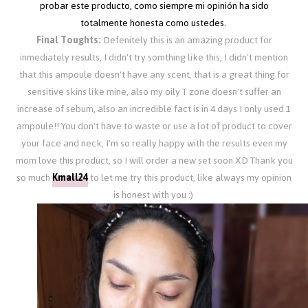
probar este producto, como siempre mi opinión ha sido
totalmente honesta como ustedes.
Final Toughts:
Defenitely this is an amazing product for
inmediately results, I didn't try somthing like this, I didn't mention
that this ampoule doesn't have any scent, that is a great thing for
sensitive skins like mine, also my oily T zone doesn't suffer an
increase of sebum, also an incredible fact is in 4 days I only used 1
ampoule!! You don't have to waste or use a lot of product to cover
your face and neck, I'm so really happy with the results even my
mom love this product, so I will order a new set soon XD Thank you
so much
Kmall24
to let me try this product, like always my opinion
is honest with you :)