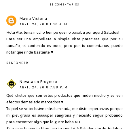
11 COMENTARIOS
Mayra Victoria
ABRIL 24, 2018 1:06 A. M.
Hola Ale, tenía mucho tiempo que no pasaba por aquí :) Saludos!
Para ser una ampolleta a simple vista pareciera que por su
tamaño, el contenido es poco, pero por tu comentarios, puedo
notar que rinde bastante ♥
RESPONDER
Novata en Progreso
ABRIL 24, 2018 7:58 P. M.
Qué chulos que son estos productos que rinden mucho y se ven
efectos demasiado marcados! ♥
Tu piel se ve inclusive más iluminada, me diste esperanzas porque
mi piel grasa es suuuuper sangrona y necesito seguir probando
para encontrar algo que le guste haha XD
Está muy bueno tu blog, ¡ya te sigo! ^_^ Saludos desde Hidalgo,