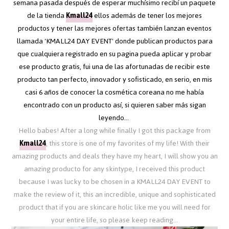
semana pasada después de esperar muchísimo recibí un paquete
de la tienda
Kmall24
ellos además de tener los mejores
productos y tener las mejores ofertas también lanzan eventos
llamada 'KMALL24 DAY EVENT' donde publican productos para
que cualquiera registrado en su pagina pueda aplicar y probar
ese producto gratis, fui una de las afortunadas de recibir este
producto tan perfecto, innovador y sofisticado, en serio, en mis
casi 6 años de conocer la cosmética coreana no me había
encontrado con un producto así, si quieren saber más sigan
leyendo...
Hello babes! After a long while finally I got this package from
Kmall24
, this store is one of my favorites of my life! With their
amazing products and deals they have my heart, I will show you an
amazing producto for any skintype, I received this product
because I was lucky to be chosen in a KMALL24 DAY EVENT to
make the review of it, this an incredible, unique and sophisticated
product that if you are skincare holic like me you will need for
your entire life, so please keep reading...