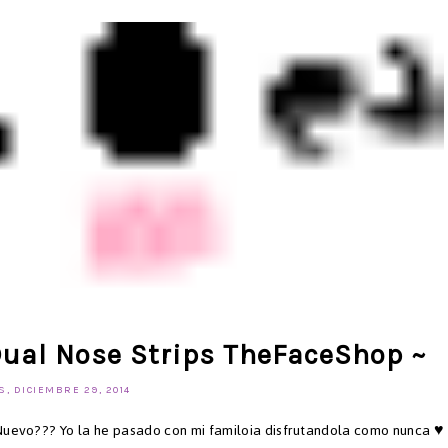
ual Nose Strips TheFaceShop ~
, DICIEMBRE 29, 2014
o Nuevo??? Yo la he pasado con mi familoia disfrutandola como nunca ♥