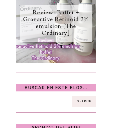
Review: Buffet +
Granactive Retinoid 2%
emulsion [The
Ordinary]
BUSCAR EN ESTE BLOG...
ARCHIVO DEL BLOG