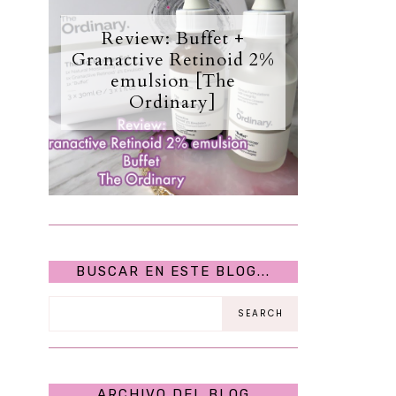
Review: Buffet +
Granactive Retinoid 2%
emulsion [The
Ordinary]
BUSCAR EN ESTE BLOG...
ARCHIVO DEL BLOG