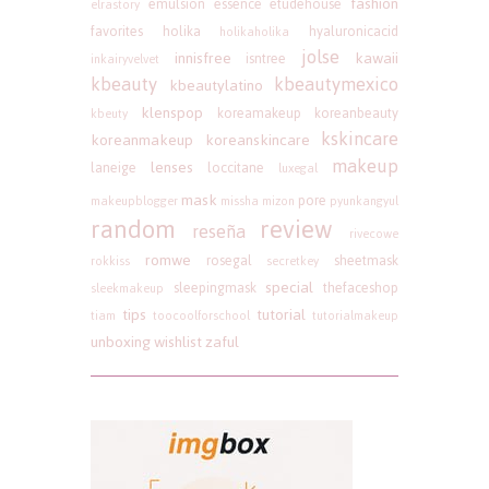
fashion
emulsion
essence
etudehouse
elrastory
favorites
holika
hyaluronicacid
holikaholika
jolse
innisfree
kawaii
isntree
inkairyvelvet
kbeauty
kbeautymexico
kbeautylatino
klenspop
koreamakeup
koreanbeauty
kbeuty
kskincare
koreanmakeup
koreanskincare
makeup
lenses
laneige
loccitane
luxegal
mask
pore
makeupblogger
missha
mizon
pyunkangyul
random
review
reseña
rivecowe
romwe
rosegal
sheetmask
rokkiss
secretkey
special
sleepingmask
thefaceshop
sleekmakeup
tips
tutorial
tiam
toocoolforschool
tutorialmakeup
unboxing
wishlist
zaful