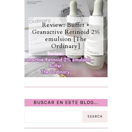
Review: Buffet +
Granactive Retinoid 2%
emulsion [The
Ordinary]
BUSCAR EN ESTE BLOG...