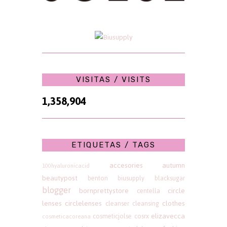
VISITAS / VISITS
1,358,904
ETIQUETAS / TAGS
accesories
autumn
100hyaluronicacid
beautypost
benton
biusupply
blacksugar
blogger
bornprettystore
circle
centella
lenses
circlelenses
clothes
cleanser
cleansing
elizavecca
cosmeticjolse
cosrx
cosmeticacoreana