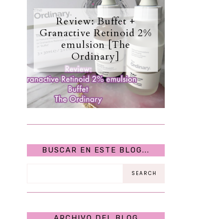
Review: Buffet +
Granactive Retinoid 2%
emulsion [The
Ordinary]
BUSCAR EN ESTE BLOG...
ARCHIVO DEL BLOG