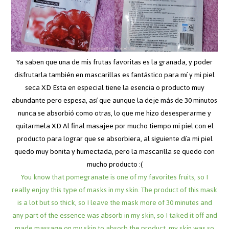
Ya saben que una de mis frutas favoritas es la granada, y poder
disfrutarla también en mascarillas es fantástico para mí y mi piel
seca XD Esta en especial tiene la esencia o producto muy
abundante pero espesa, así que aunque la deje más de 30 minutos
nunca se absorbió como otras, lo que me hizo desesperarme y
quitarmela XD Al final masajee por mucho tiempo mi piel con el
producto para lograr que se absorbiera, al siguiente día mi piel
quedo muy bonita y humectada, pero la mascarilla se quedo con
mucho producto :(
You know that pomegranate is one of my favorites fruits, so I
really enjoy this type of masks in my skin. The product of this mask
is a lot but so thick, so I leave the mask more of 30 minutes and
any part of the essence was absorb in my skin, so I taked it off and
made massage on my skin to absorb the product, my skin was so