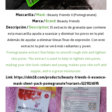
Mascarilla /
Mask
:
Beauty Friends II (Pomegranate)
Marca /
Brand
:
Beauty Friends
Descripción /
Description
:
El extracto de granada que contiene
esta mascarilla ayuda a suavizar y disminuir los poros en tu piel.
Además de ayudar a eliminar líneas finas de expresión. Con este
extracto tu piel se verá más radiantes y joven.
Pomegranate extract that helps to smooth rough skin and tighten
skin pores. This extract is used to help to tighten skin pores,
making your skin look radiant and young, makes your skin soft and
supple, and is a great moisturizer.
Link:
https://skin18.com/products/beauty-friends-ii-essence-
mask-sheet-pack-pomegranate?variant=5229326595