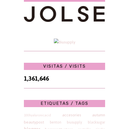
VISITAS / VISITS
1,361,646
ETIQUETAS / TAGS
accesories
autumn
100hyaluronicacid
beautypost
benton
biusupply
blacksugar
blogger