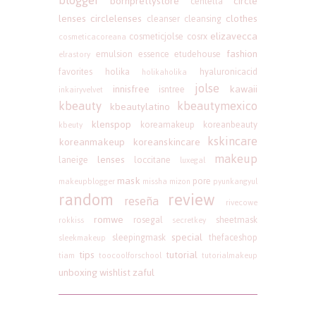
bornprettystore
circle
centella
lenses
circlelenses
clothes
cleanser
cleansing
elizavecca
cosmeticjolse
cosrx
cosmeticacoreana
fashion
emulsion
essence
etudehouse
elrastory
favorites
holika
hyaluronicacid
holikaholika
jolse
innisfree
kawaii
isntree
inkairyvelvet
kbeauty
kbeautymexico
kbeautylatino
klenspop
koreamakeup
koreanbeauty
kbeuty
kskincare
koreanmakeup
koreanskincare
makeup
lenses
laneige
loccitane
luxegal
mask
pore
makeupblogger
missha
mizon
pyunkangyul
random
review
reseña
rivecowe
romwe
rosegal
sheetmask
rokkiss
secretkey
special
sleepingmask
thefaceshop
sleekmakeup
tips
tutorial
tiam
toocoolforschool
tutorialmakeup
unboxing
wishlist
zaful