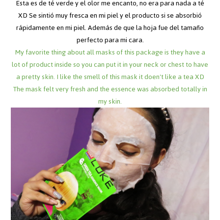
Esta es de té verde y el olor me encanto, no era para nada a té
XD Se sintió muy fresca en mi piel y el producto si se absorbió
rápidamente en mi piel. Además de que la hoja fue del tamaño
perfecto para mi cara.
My favorite thing about all masks of this package is they have a
lot of product inside so you can put it in your neck or chest to have
a pretty skin. I like the smell of this mask it doen't like a tea XD
The mask felt very fresh and the essence was absorbed totally in
my skin.