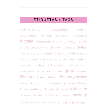
ETIQUETAS / TAGS
accesories
autumn
100hyaluronicacid
beautypost
benton
biusupply
blacksugar
blogger
bornprettystore
circle
centella
lenses
circlelenses
clothes
cleanser
cleansing
elizavecca
cosmeticjolse
cosrx
cosmeticacoreana
fashion
emulsion
essence
etudehouse
elrastory
favorites
holika
hyaluronicacid
holikaholika
jolse
innisfree
kawaii
isntree
inkairyvelvet
kbeauty
kbeautymexico
kbeautylatino
klenspop
koreamakeup
koreanbeauty
kbeuty
kskincare
koreanmakeup
koreanskincare
makeup
lenses
laneige
loccitane
luxegal
mask
pore
makeupblogger
missha
mizon
pyunkangyul