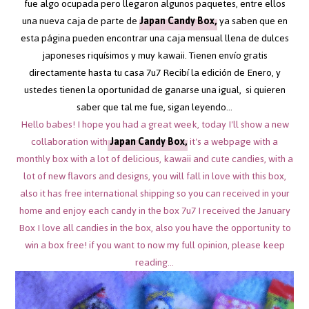
fue algo ocupada pero llegaron algunos paquetes, entre ellos
una nueva caja de parte de
Japan Candy Box,
ya saben que en
esta página pueden encontrar una caja mensual llena de dulces
japoneses riquísimos y muy kawaii. Tienen envío gratis
directamente hasta tu casa 7u7 Recibí la edición de Enero, y
ustedes tienen la oportunidad de ganarse una igual, si quieren
saber que tal me fue, sigan leyendo...
Hello babes! I hope you had a great week, today I'll show a new
collaboration with
Japan Candy Box,
it's a webpage with a
monthly box with a lot of delicious, kawaii and cute candies, with a
lot of new flavors and designs, you will fall in love with this box,
also it has free international shipping so you can received in your
home and enjoy each candy in the box 7u7 I received the January
Box I love all candies in the box, also you have the opportunity to
win a box free! if you want to now my full opinion, please keep
reading...