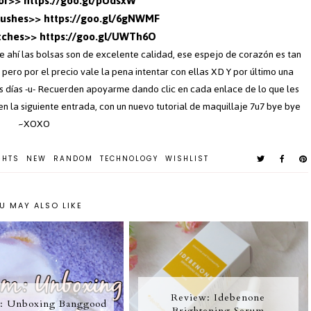
ror>>
https://goo.gl/pUdsxW
rushes>>
https://goo.gl/6gNWMF
atches>>
https://goo.gl/UWTh6O
 ahí las bolsas son de excelente calidad, ese espejo de corazón es tan
ero por el precio vale la pena intentar con ellas XD Y por último una
 días -u- Recuerden apoyarme dando clic en cada enlace de lo que les
 la siguiente entrada, con un nuevo tutorial de maquillaje 7u7 bye bye
~XOXO
GHTS
NEW
RANDOM
TECHNOLOGY
WISHLIST
U MAY ALSO LIKE
Review: Idebenone
: Unboxing Banggood
Brightening Serum