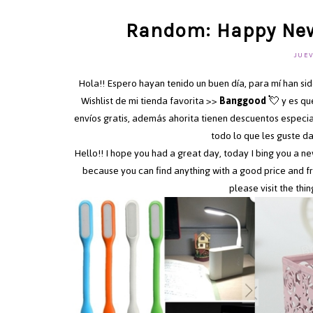
Random: Happy New
JUEV
Hola!! Espero hayan tenido un buen día, para mí han s
Wishlist de mi tienda favorita >>
Banggood
💘 y es q
envíos gratis, además ahorita tienen descuentos especia
todo lo que les guste da
Hello!! I hope you had a great day, today I bing you a n
because you can find anything with a good price and fr
please visit the thing