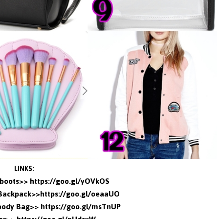
LINKS:
 boots>>
https://goo.gl/yOVkOS
 Backpack>>
https://goo.gl/oeaaUO
body Bag>>
https://goo.gl/msTnUP