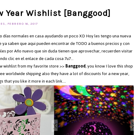
 Year Wishlist [Banggood]
ES, FEBRERO 16, 2017
ido días normales en casa ayudando un poco XD Hoy les tengo una nueva
ue ya saben que aqui pueden encontrar de TODO a buenos precios y con
les por Año nuevo que sin duda tienen que aprovechar, recuerden visitar
ndo clic en el enlace de cada cosa 7u7...
ew wishlist from my favorite store >>
Banggood
, you know I love this shop
ee worldwide shipping also they have a lot of discounts for a new year,
s that you like it more in each link....