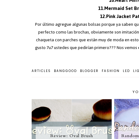
10.Heart Mir
11.Mermaid Set B
12.Pink Jacket P
Por último agregue algunas bolsas porque ya saben que
perfecto como las brochas, obviamente son imitación p
chaqueta con parches que están muy de moda en estos
gusto 7u7 ustedes que pedirían primero??? Nos vemos en
ARTICLES
BANGGOOD
BLOGGER
FASHION
LED
LI
YO
Review: Oval Brush
Random