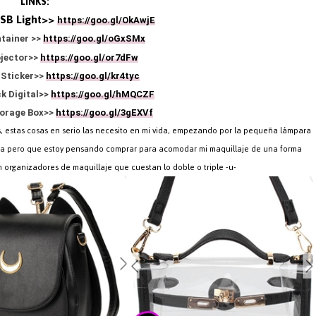
LINKS:
USB Light>>
https://goo.gl/OkAwjE
ntainer >>
https://goo.gl/oGxSMx
ojector>>
https://goo.gl/or7dFw
l Sticker>>
https://goo.gl/kr4tyc
k Digital>>
https://goo.gl/hMQCZF
torage Box>>
https://goo.gl/3gEXVf
, estas cosas en serio las necesito en mi vida, empezando por la pequeña lámpara
ía pero que estoy pensando comprar para acomodar mi maquillaje de una forma
n organizadores de maquillaje que cuestan lo doble o triple -u-