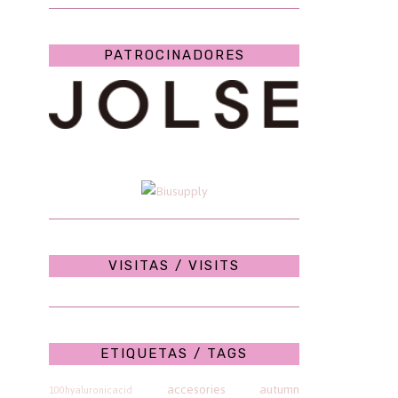
PATROCINADORES
VISITAS / VISITS
ETIQUETAS / TAGS
accesories
autumn
100hyaluronicacid