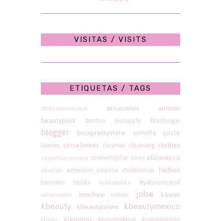
VISITAS / VISITS
ETIQUETAS / TAGS
accesories
autumn
100hyaluronicacid
beautypost
benton
biusupply
blacksugar
blogger
bornprettystore
circle
centella
lenses
circlelenses
clothes
cleanser
cleansing
elizavecca
cosmeticjolse
cosrx
cosmeticacoreana
fashion
emulsion
essence
etudehouse
elrastory
favorites
holika
hyaluronicacid
holikaholika
jolse
innisfree
kawaii
isntree
inkairyvelvet
kbeauty
kbeautymexico
kbeautylatino
klenspop
koreamakeup
koreanbeauty
kbeuty