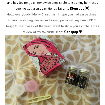
año hoy les tengo un review de unos circle lenses muy hermosos
que me llegaron de mi tienda favorita
Klenspop 💓
Hello everybody! Merry Christmas!! I hope you had a nice dinner,
I'd been watching movies and eating pizza with my famili XD To
begin this last week of the year I want to show you a circle lenses
review of my favourite shop:
Klenspop 💗