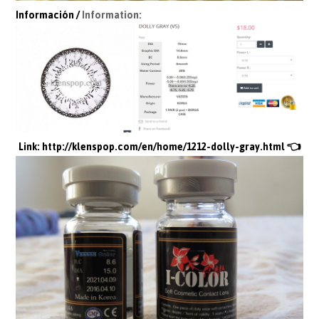
Información /
Information:
Link:
http://klenspop.com/en/home/1212-dolly-gray.html
👈