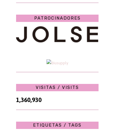
PATROCINADORES
VISITAS / VISITS
1,360,930
ETIQUETAS / TAGS