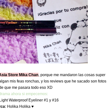
Asia Store Mika Chan
, porque me mandaron las cosas super
algan mis feas ronchas, y los reviews que he sacado son fotos
de que me pasara todo eso XD
drama ahora si empecemos:
ight Waterproof Eyeliner #1 y #16
rca:
Holika Holika ♥