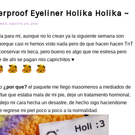
erproof Eyeliner Holika Holika ~
NES, AGOSTO 29, 2014
a para mi, aunque no lo crean ya la siguiente semana son
 porque casi ni hemos visto nada pero de que hacen hacen TnT
o conservar mi beca, pero bueno es algo que me estresa pero
e de ahi se pagan mis caprichitos ♥
mo
¿por que?
el paquete me llego masomenos a mediados de
ue que estaba mala de mi pie, deje un tratamiento hormonal,
 dejo mi cara hecha un desastre, de hecho sigo haciendome
e regrese mi piel poco a poco a la normalidad.