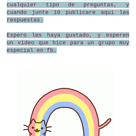
cualquier tipo de preguntas, y
cuando junte 10 publicare aqui las
respuestas.
Espero les haya gustado, y esperen
un video que hice para un grupo muy
especial en fb.