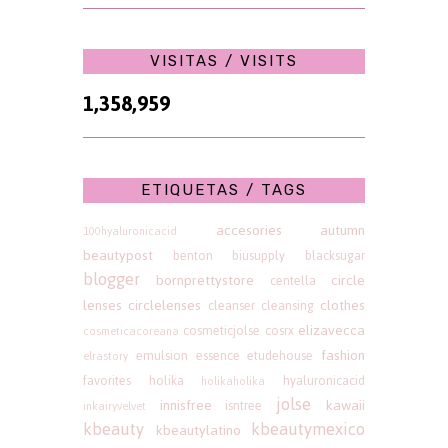
VISITAS / VISITS
1,358,959
ETIQUETAS / TAGS
accesories
autumn
100hyaluronicacid
beautypost
benton
biusupply
blacksugar
blogger
bornprettystore
circle
centella
lenses
circlelenses
clothes
cleanser
cleansing
elizavecca
cosmeticjolse
cosrx
cosmeticacoreana
fashion
emulsion
essence
etudehouse
elrastory
favorites
holika
hyaluronicacid
holikaholika
jolse
innisfree
kawaii
isntree
inkairyvelvet
kbeauty
kbeautymexico
kbeautylatino