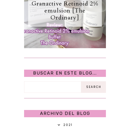
Granactive Retinoid 2%
emulsion [The
Ordinary]
BUSCAR EN ESTE BLOG...
ARCHIVO DEL BLOG
2021