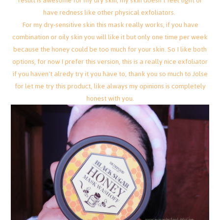
result is awesome for my dry skin, my skin doesn't feel tight or
have redness like other physical exfoliators.
For my dry-sensitive skin this mask really works, if you have
combination or oily skin you will like it but only one time per week
because the honey could be too much for your skin. So I like both
options, for now I prefer this version, this is a really nice exfoliator
if you haven't alredy try it you have to, thank you so much to Jolse
for let me try this product, like always my opinions is completely
honest with you.