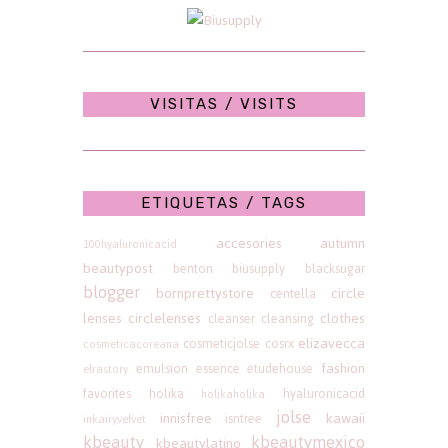
VISITAS / VISITS
ETIQUETAS / TAGS
accesories
autumn
100hyaluronicacid
beautypost
benton
biusupply
blacksugar
blogger
bornprettystore
circle
centella
lenses
circlelenses
clothes
cleanser
cleansing
elizavecca
cosmeticjolse
cosrx
cosmeticacoreana
fashion
emulsion
essence
etudehouse
elrastory
favorites
holika
hyaluronicacid
holikaholika
jolse
innisfree
kawaii
isntree
inkairyvelvet
kbeauty
kbeautymexico
kbeautylatino