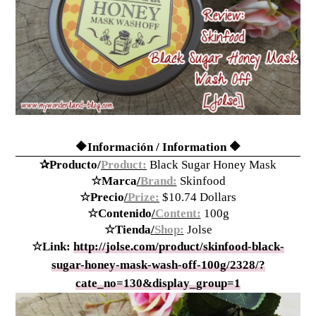
🔶Información / Information
🔶
✰Producto
/
Product:
Black Sugar Honey Mask
☆Marca
/
Brand:
Skinfood
☆Precio
/
Prize:
$10.74 Dollars
☆Contenido
/
Content:
100g
☆Tienda
/
Shop:
Jolse
☆Link:
http://jolse.com/product/skinfood-black-
sugar-honey-mask-wash-off-100g/2328/?
cate_no=130&display_group=1