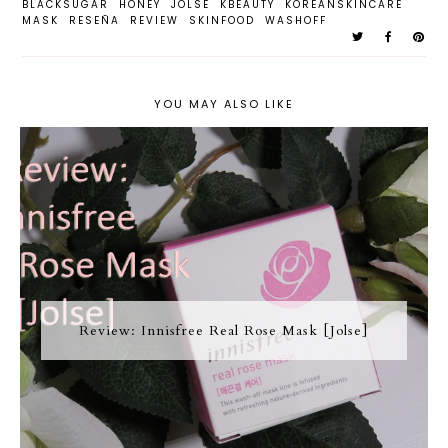
BLACKSUGAR
HONEY
JOLSE
KBEAUTY
KOREANSKINCARE
MASK
RESEÑA
REVIEW
SKINFOOD
WASHOFF
YOU MAY ALSO LIKE
Review: Innisfree Real Rose Mask [Jolse]