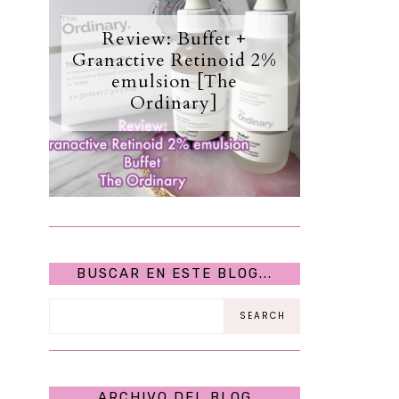
Review: Buffet +
Granactive Retinoid 2%
emulsion [The
Ordinary]
BUSCAR EN ESTE BLOG...
ARCHIVO DEL BLOG