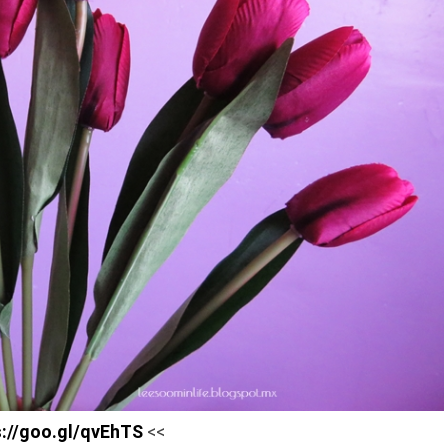
s://goo.gl/qvEhTS
<<