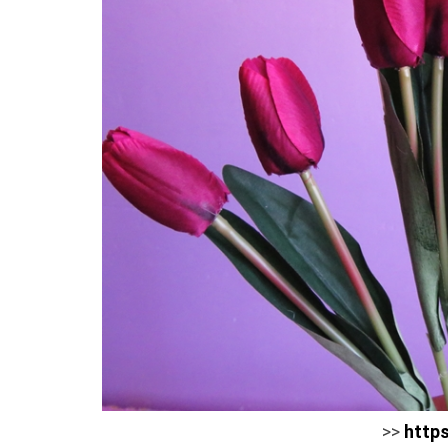
>>
http