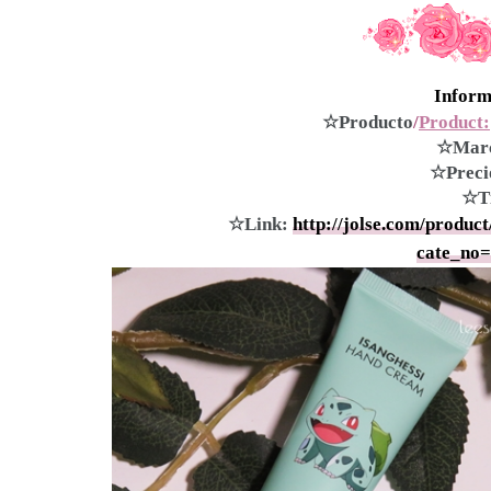
Inform
☆Producto
/
Product:
☆Mar
☆Preci
☆T
☆Link:
http://jolse.com/produ
cate_no