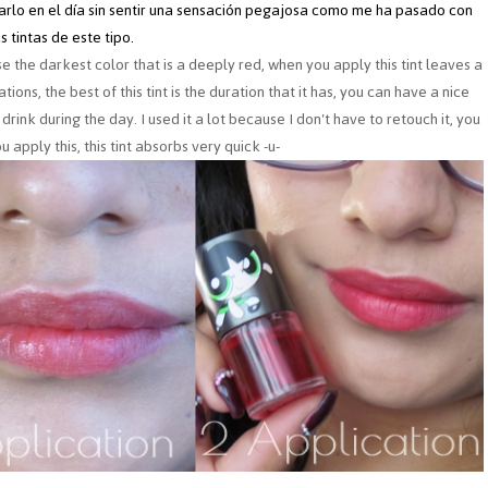
carlo en el día sin sentir una sensación pegajosa como me ha pasado con
s tintas de este tipo.
hose the darkest color that is a deeply red, when you apply this tint leaves a
tions, the best of this tint is the duration that it has, you can have a nice
 drink during the day. I used it a lot because I don't have to retouch it, you
apply this, this tint absorbs very quick -u-