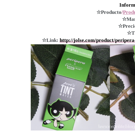
Inform
☆Producto
/
Prod
☆Mar
☆Preci
☆T
☆Link:
http://jolse.com/product/peripe