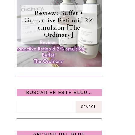
Review: Buffet +
Granactive Retinoid 2%
emulsion [The
Ordinary]
BUSCAR EN ESTE BLOG...
ARCHIVO DEL BLOG