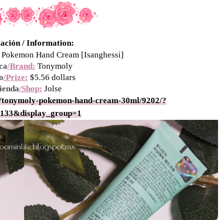
ación / Information:
Pokemon Hand Cream [Isanghessi]
ca
/Brand:
Tonymoly
o
/Prize:
$5.56 dollars
ienda
/Shop:
Jolse
ct/tonymoly-pokemon-hand-cream-30ml/9202/?
=133&display_group=1