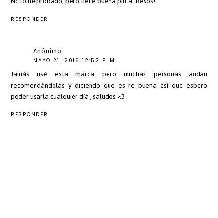
No lo he probado, pero tiene buena pinta. Besos!
RESPONDER
Anónimo
MAYO 21, 2016 12:52 P. M.
Jamás usé esta marca pero muchas personas andan
recomendándolas y diciendo que es re buena así que espero
poder usarla cualquier día , saludos <3
RESPONDER