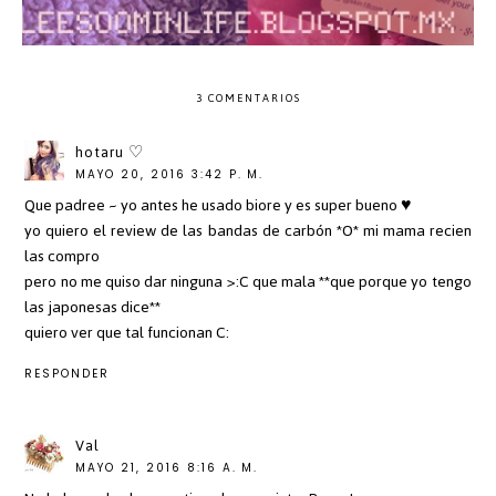
3 COMENTARIOS
hotaru ♡
MAYO 20, 2016 3:42 P. M.
Que padree ~ yo antes he usado biore y es super bueno ♥
yo quiero el review de las bandas de carbón *O* mi mama recien
las compro
pero no me quiso dar ninguna >:C que mala **que porque yo tengo
las japonesas dice**
quiero ver que tal funcionan C:
RESPONDER
Val
MAYO 21, 2016 8:16 A. M.