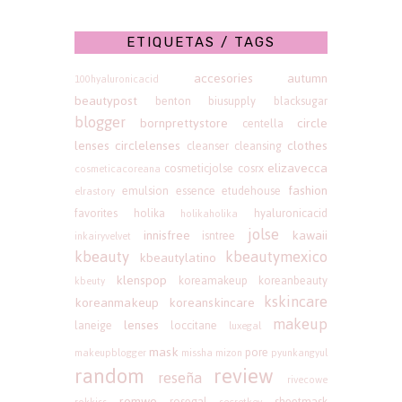
ETIQUETAS / TAGS
accesories
autumn
100hyaluronicacid
beautypost
benton
biusupply
blacksugar
blogger
bornprettystore
circle
centella
lenses
circlelenses
clothes
cleanser
cleansing
elizavecca
cosmeticjolse
cosrx
cosmeticacoreana
fashion
emulsion
essence
etudehouse
elrastory
favorites
holika
hyaluronicacid
holikaholika
jolse
innisfree
kawaii
isntree
inkairyvelvet
kbeauty
kbeautymexico
kbeautylatino
klenspop
koreamakeup
koreanbeauty
kbeuty
kskincare
koreanmakeup
koreanskincare
makeup
lenses
laneige
loccitane
luxegal
mask
pore
makeupblogger
missha
mizon
pyunkangyul
random
review
reseña
rivecowe
romwe
rosegal
sheetmask