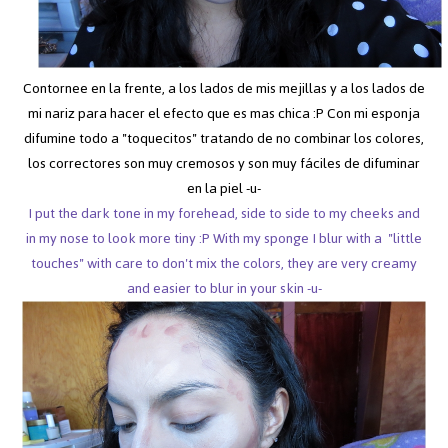
Contornee en la frente, a los lados de mis mejillas y a los lados de
mi nariz para hacer el efecto que es mas chica :P Con mi esponja
difumine todo a "toquecitos" tratando de no combinar los colores,
los correctores son muy cremosos y son muy fáciles de difuminar
en la piel -u-
I put the dark tone in my forehead, side to side to my cheeks and
in my nose to look more tiny :P With my sponge I blur with a "little
touches" with care to don't mix the colors, they are very creamy
and easier to blur in your skin -u-