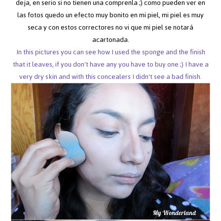
deja, en serio si no tienen una comprenla ;) como pueden ver en
las fotos quedo un efecto muy bonito en mi piel, mi piel es muy
seca y con estos correctores no vi que mi piel se notará
acartonada.
In this pictures you can see how I used the sponge and the finish
that it leaves, if you don't have any you have to buy one ;) I have a
very dry skin and with this concealers I didn't see a bad finish.