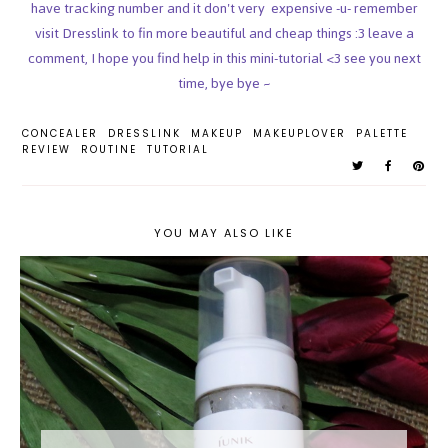
have tracking number and it don't very expensive -u- remember
visit Dresslink to fin more beautiful and cheap things :3 leave a
comment, I hope you find help in this mini-tutorial <3 see you next
time, bye bye ~
CONCEALER
DRESSLINK
MAKEUP
MAKEUPLOVER
PALETTE
REVIEW
ROUTINE
TUTORIAL
YOU MAY ALSO LIKE