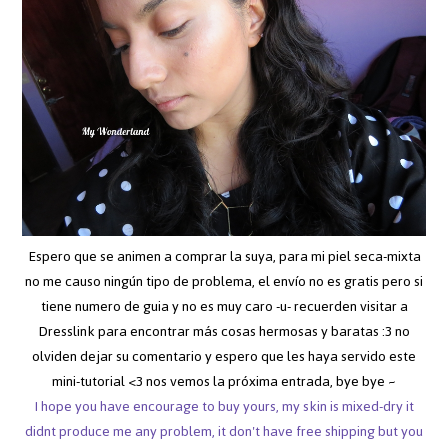
Espero que se animen a comprar la suya, para mi piel seca-mixta
no me causo ningún tipo de problema, el envío no es gratis pero si
tiene numero de guia y no es muy caro -u- recuerden visitar a
Dresslink para encontrar más cosas hermosas y baratas :3 no
olviden dejar su comentario y espero que les haya servido este
mini-tutorial <3 nos vemos la próxima entrada, bye bye ~
I hope you have encourage to buy yours, my skin is mixed-dry it
didnt produce me any problem, it don't have free shipping but you