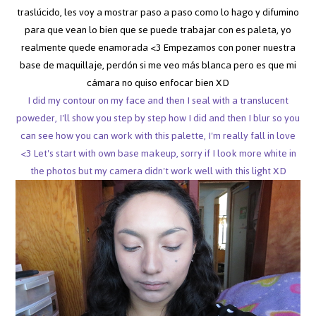
traslúcido, les voy a mostrar paso a paso como lo hago y difumino
para que vean lo bien que se puede trabajar con es paleta, yo
realmente quede enamorada <3 Empezamos con poner nuestra
base de maquillaje, perdón si me veo más blanca pero es que mi
cámara no quiso enfocar bien XD
I did my contour on my face and then I seal with a translucent
poweder, I'll show you step by step how I did and then I blur so you
can see how you can work with this palette, I'm really fall in love
<3 Let's start with own base makeup, sorry if I look more white in
the photos but my camera didn't work well with this light XD