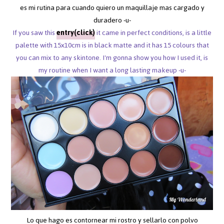
es mi rutina para cuando quiero un maquillaje mas cargado y
duradero -u-
If you saw this
entry(click)
it came in perfect conditions, is a little
palette with 15x10cm is in black matte and it has 15 colours that
you can mix to any skintone. I'm gonna show you how I used it, is
my routine when I want a long lasting makeup -u-
Lo que hago es contornear mi rostro y sellarlo con polvo