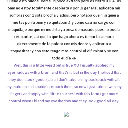
Bueno esto puede leerse un poco extraño pero es cierto XD A las
5am no estoy totalmente despierta y por lo general aplicaba mis
sombras con 1 sola brocha y adiós, pero notaba que ni si quiera
me las ponía bien y se quitaban :( y como casi no cargo con
maquillaje porque mi mochila ya pesa demasiado pues no podía
retocarlas, así que lo que hago ahora es tomar la sombra
directamente de la paleta con mis dedos y aplicarla a
"toquesitos" y con esto tengo más control al difuminar y se ven
todo el día -u-
Well this is a little weird but is true XD I usually applied my
eyeshadows with a brush and that's it, but in the day I noticed that
they don't look good :( also I don't take on my backpack with all
my makeup so I couldn't retouch them, so now I just take it with my
fingers and apply with "little touches" with this form I got more
control when I ble
nd my eyeshadow and they look good all day.