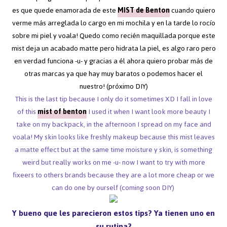
es que quede enamorada de este
MIST de Benton
cuando quiero
verme más arreglada lo cargo en mi mochila y en la tarde lo rocío
sobre mi piel y voala! Quedo como recién maquillada porque este
mist deja un acabado matte pero hidrata la piel, es algo raro pero
en verdad funciona -u- y gracias a él ahora quiero probar más de
otras marcas ya que hay muy baratos o podemos hacer el
nuestro! (próximo DIY)
This is the last tip because I only do it sometimes XD I fall in love
of this
mist of benton
I used it when I want look more beauty I
take on my backpack, in the afternoon I spread on my face and
voala! My skin looks like freshly makeup because this mist leaves
a matte effect but at the same time moisture y skin, is something
weird but really works on me -u- now I want to try with more
fixeers to others brands because they are a lot more cheap or we
can do one by ourself (coming soon DIY)
Y bueno que les parecieron estos tips? Ya tienen uno en
su rutina?