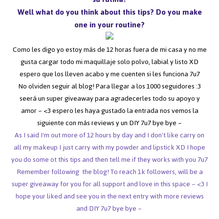
Well what do you think about this tips? Do you make
one in your routine?
Como les digo yo estoy más de 12 horas fuera de mi casa y no me
gusta cargar todo mi maquillaje solo polvo, labial y listo XD
espero que los lleven acabo y me cuenten si les funciona 7u7
No olviden seguir al blog! Para llegar a los 1000 seguidores :3
seerá un super giveaway para agradecerles todo su apoyo y
amor ~ <3 espero les haya gustado la entrada nos vemos la
siguiente con más reviews y un DIY 7u7 bye bye ~
As I said I'm out more of 12 hours by day and I don't like carry on
all my makeup I just carry with my powder and lipstick XD I hope
you do some ot this tips and then tell me if they works with you 7u7
Remember following the blog! To reach 1k followers, will be a
super giveaway for you for all support and love in this space ~ <3 I
hope your liked and see you in the next entry with more reviews
and DIY 7u7 bye bye ~