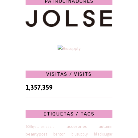
PATROCINADORES
VISITAS / VISITS
1,357,359
ETIQUETAS / TAGS
accesories
autumn
100hyaluronicacid
beautypost
benton
biusupply
blacksugar