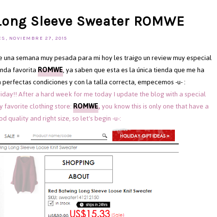
 Long Sleeve Sweater ROMWE
S, NOVIEMBRE 27, 2015
de una semana muy pesada para mi hoy les traigo un review muy especial
enda favorita
ROMWE
, ya saben que esta es la única tienda que me ha
perfectas condiciones y con la talla correcta, empecemos -u- :
day!! After a hard week for me today I update the blog with a special
y favorite clothing store:
ROMWE
,
you know this is only one that have a
d quality and right size, so let's begin -u-: