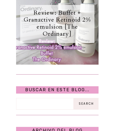
Review: Buffet +
Granactive Retinoid 2%
emulsion [The
Ordinary]
BUSCAR EN ESTE BLOG...
ARCHIVO DEL BLOG