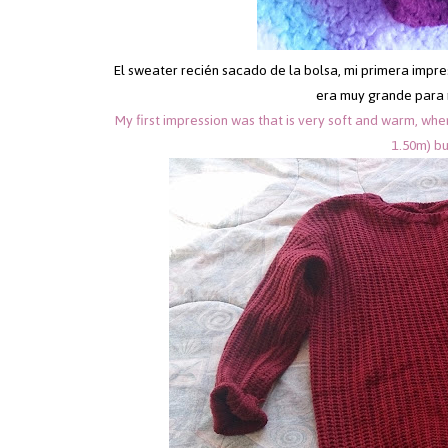
El sweater recién sacado de la bolsa, mi primera impre
era muy grande para m
My first impression was that is very soft and warm, whe
1.50m) bu