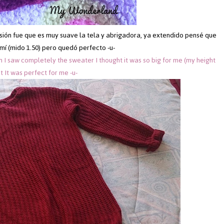
sión fue que es muy suave la tela y abrigadora, ya extendido pensé que
í (mido 1.50) pero quedó perfecto -u-
n I saw completely the sweater I thought it was so big for me (my height
t It was perfect for me -u-