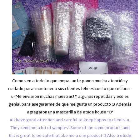
Como ven a todo lo que empacan le ponen mucha atención y
cuidado para mantener a sus clientes felices con lo que reciben -
u- Me enviaron muchas muestras! Y algunas repetidas y eso es
genial para asegurarme de que me gusta un producto :3 Además
agregaron una mascarilla de etude house *O*
All have good attention and careful to keep happy to clients -u-
They send me a lot of samples! Some of the same product, and
this is great to be safe that like me a one product :3 Also a etude