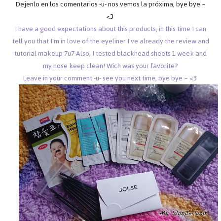
Dejenlo en los comentarios -u- nos vemos la próxima, bye bye ~
<3
I have a good expectations about this products, in this time I can
tell you that I'm in love of the eyeliner I've already the review and
tutorial makeup 7u7 Also, I tested blackhead sheets 1 week and
my nose keep clean! Wich was your favorite?
Leave in your comment -u- see you next time, bye bye ~ <3