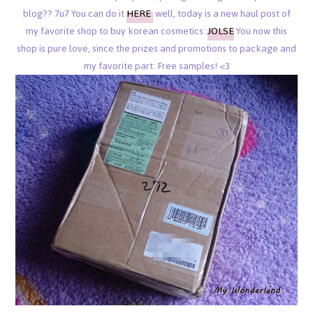
blog?? 7u7 You can do it
HERE
well, today is a new haul post of
my favorite shop to buy korean cosmetics:
JOLSE
You now this
shop is pure love, since the prizes and promotions to package and
my favorite part: Free samples! <3