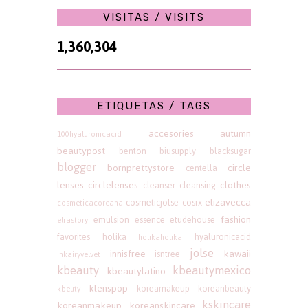
VISITAS / VISITS
1,360,304
ETIQUETAS / TAGS
accesories
autumn
100hyaluronicacid
beautypost
benton
biusupply
blacksugar
blogger
bornprettystore
circle
centella
lenses
circlelenses
clothes
cleanser
cleansing
elizavecca
cosmeticjolse
cosrx
cosmeticacoreana
fashion
emulsion
essence
etudehouse
elrastory
favorites
holika
hyaluronicacid
holikaholika
jolse
innisfree
kawaii
isntree
inkairyvelvet
kbeauty
kbeautymexico
kbeautylatino
klenspop
koreamakeup
koreanbeauty
kbeuty
kskincare
koreanmakeup
koreanskincare