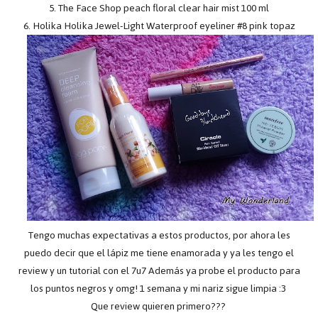
5. The Face Shop peach floral clear hair mist 100 ml
6. Holika Holika Jewel-Light Waterproof eyeliner #8 pink topaz
Tengo muchas expectativas a estos productos, por ahora les
puedo decir que el lápiz me tiene enamorada y ya les tengo el
review y un tutorial con el 7u7 Además ya probe el producto para
los puntos negros y omg! 1 semana y mi nariz sigue limpia :3
Que review quieren primero???