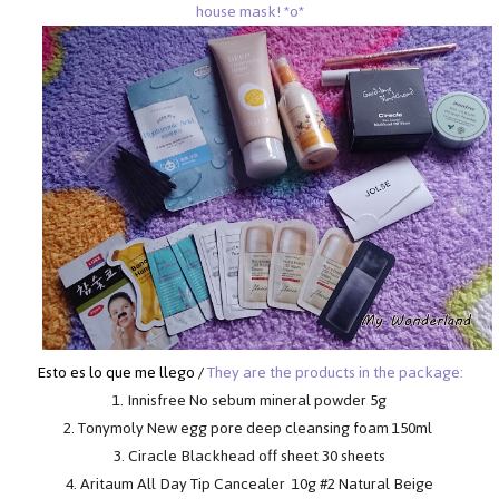
house mask! *o*
Esto es lo que me llego /
They are the products in the package:
1. Innisfree No sebum mineral powder 5g
2. Tonymoly New egg pore deep cleansing foam 150ml
3. Ciracle Blackhead off sheet 30 sheets
4. Aritaum All Day Tip Cancealer 10g #2 Natural Beige