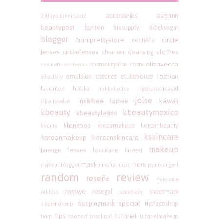
accesories
autumn
100hyaluronicacid
beautypost
benton
biusupply
blacksugar
blogger
bornprettystore
circle
centella
lenses
circlelenses
clothes
cleanser
cleansing
elizavecca
cosmeticjolse
cosrx
cosmeticacoreana
fashion
emulsion
essence
etudehouse
elrastory
favorites
holika
hyaluronicacid
holikaholika
jolse
innisfree
kawaii
isntree
inkairyvelvet
kbeauty
kbeautymexico
kbeautylatino
klenspop
koreamakeup
koreanbeauty
kbeuty
kskincare
koreanmakeup
koreanskincare
makeup
lenses
laneige
loccitane
luxegal
mask
pore
makeupblogger
missha
mizon
pyunkangyul
random
review
reseña
rivecowe
romwe
rosegal
sheetmask
rokkiss
secretkey
special
sleepingmask
thefaceshop
sleekmakeup
tips
tutorial
tiam
toocoolforschool
tutorialmakeup