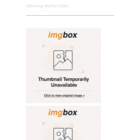
unboxing
wishlist
zaful