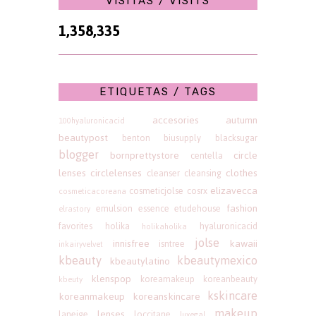
VISITAS / VISITS
1,358,335
ETIQUETAS / TAGS
accesories
autumn
100hyaluronicacid
beautypost
benton
biusupply
blacksugar
blogger
bornprettystore
circle
centella
lenses
circlelenses
clothes
cleanser
cleansing
elizavecca
cosmeticjolse
cosrx
cosmeticacoreana
fashion
emulsion
essence
etudehouse
elrastory
favorites
holika
hyaluronicacid
holikaholika
jolse
innisfree
kawaii
isntree
inkairyvelvet
kbeauty
kbeautymexico
kbeautylatino
klenspop
koreamakeup
koreanbeauty
kbeuty
kskincare
koreanmakeup
koreanskincare
makeup
lenses
laneige
loccitane
luxegal