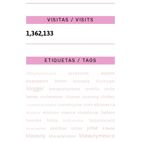
VISITAS / VISITS
1,362,133
ETIQUETAS / TAGS
accesories
autumn
100hyaluronicacid
beautypost
benton
biusupply
blacksugar
blogger
bornprettystore
circle
centella
lenses
circlelenses
clothes
cleanser
cleansing
elizavecca
cosmeticjolse
cosrx
cosmeticacoreana
fashion
emulsion
essence
etudehouse
elrastory
favorites
holika
hyaluronicacid
holikaholika
jolse
innisfree
kawaii
isntree
inkairyvelvet
kbeauty
kbeautymexico
kbeautylatino